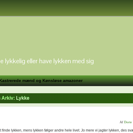
e lykkelig eller have lykken med sig
Kastrerede mænd og Kønsløse amazoner
 Arkiv:
Lykke
Af
Dorte
at finde lykken, mens lykken følger andre hele livet. Jo mere vi jagter lykken, des sv