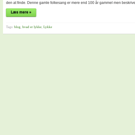
den at finde. Denne gamle folkesang er mere end 100 år gammel men beskriver
Læs mere »
Tags:
blog
,
hvad er lykke
,
Lykke