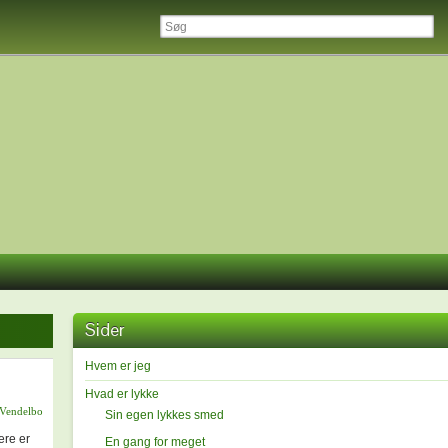
Sider
Hvem er jeg
Hvad er lykke
 Vendelbo
Sin egen lykkes smed
ære er
En gang for meget