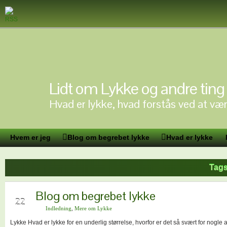
Lidt om Lykke og andre ting
Hvad er lykke, hvad forstås ved at vær
Hvem er jeg
Blog om begrebet lykke
Hvad er lykke
Tags
Blog om begrebet lykke
JUN
22
Indledning
,
Mere om Lykke
Lykke Hvad er lykke for en underlig størrelse, hvorfor er det så svært for nogle 