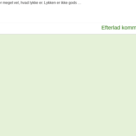
 meget vel, hvad lykke er. Lykken er ikke gods …
Efterlad komm