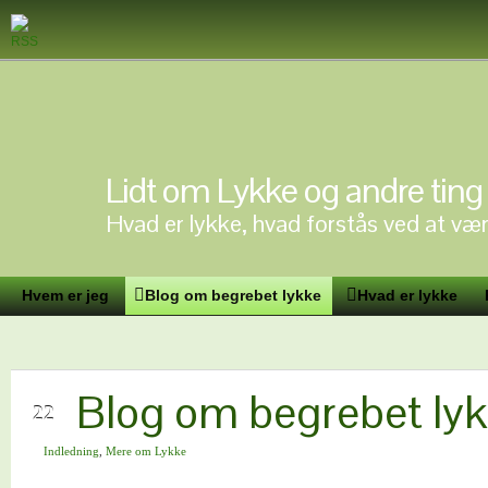
Lidt om Lykke og andre ting
Hvad er lykke, hvad forstås ved at vær
Hvem er jeg
Blog om begrebet lykke
Hvad er lykke
Blog om begrebet ly
JUN
22
Indledning
,
Mere om Lykke